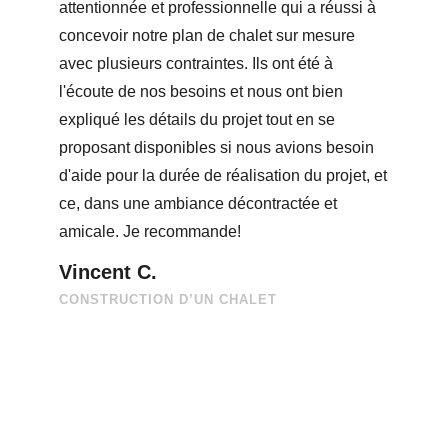
Atelier Novako, ils sont des super
collaborateurs et très compétents. Nous
avions besoin d'un plan de maison avec rien
de standard et le travail d'équipe a été très
présent et agréable. Ils étaient à l'écoute de
nos idées et proposaient des solutions plus
qu'intéressantes. Le résultat est très très
satisfaisant et professionnel ! Nous les
recommandons sans hésitation!
Marc & Christiane B.
CONSTRUCTION D’UNE RÉSIDENCE
UNIFAMILIALE